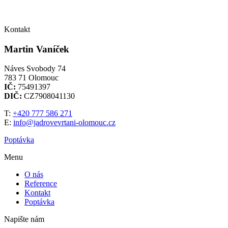
Kontakt
Martin Vaníček
Náves Svobody 74
783 71 Olomouc
IČ:
75491397
DIČ:
CZ7908041130
T:
+420 777 586 271
E:
info@jadrovevrtani-olomouc.cz
Poptávka
Menu
O nás
Reference
Kontakt
Poptávka
Napište nám