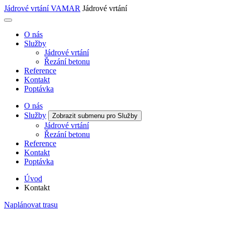
Jádrové vrtání VAMAR
Jádrové vrtání
O nás
Služby
Jádrové vrtání
Řezání betonu
Reference
Kontakt
Poptávka
O nás
Služby
Zobrazit submenu pro Služby
Jádrové vrtání
Řezání betonu
Reference
Kontakt
Poptávka
Úvod
Kontakt
Naplánovat trasu